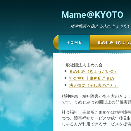
Mame＠KYOTO
精神疾患を抱える人のきょうだ
ＨＯＭＥ
まめぜみ（きょう
一般社団法人まめの会
まめぜみ（きょうだい会）
社会福祉士事務所こまめ
法人概要（＋代表のこと）
精神疾患・精神障害がある方のきょ
です。まめぜみは90回以上の開催実
社会福祉士事務所こまめでは精神障
つつ、障害福祉サービスや成年後見
しゃる方が利用できるサービスを提