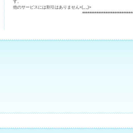
す。
他のサービスには割引はありません<(_ _)>
****************************