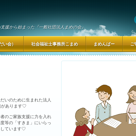
い支援から始まった『一般社団法人まめの会』
だい会）
社会福祉士事務所こまめ
まめんばー
ご
うだいのために生まれた法人
績があります♡
害者のご家族支援に力を入れ
制度等の「すきま」にいらっ
供しています♡