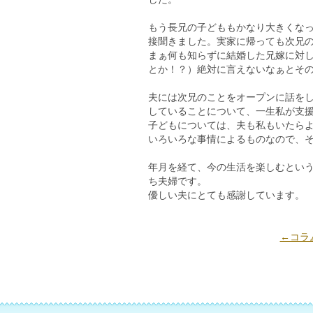
もう長兄の子どももかなり大きくな
接聞きました。実家に帰っても次兄
まぁ何も知らずに結婚した兄嫁に対
とか！？）絶対に言えないなぁとそ
夫には次兄のことをオープンに話を
していることについて、一生私が支
子どもについては、夫も私もいたら
いろいろな事情によるものなので、
年月を経て、今の生活を楽しむとい
ち夫婦です。
優しい夫にとても感謝しています。
←コラ