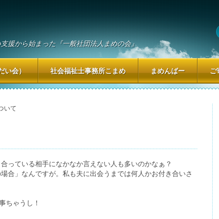
い支援から始まった『一般社団法人まめの会』
だい会）
社会福祉士事務所こまめ
まめんばー
ご
ついて
き合っている相手になかなか言えない人も多いのかなぁ？
の場合」なんですが。私も夫に出会うまでは何人かお付き合いさ
い事ちゃうし！