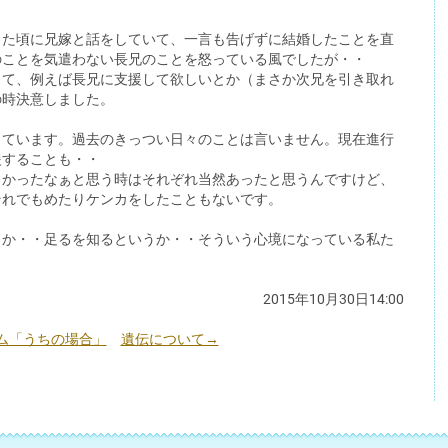
った頃に兄嫁と話をしていて、一言も告げずに結婚したことを直
のことを気遣わない長兄のことを怒っている風でしたが・・
して、例えば長兄に支援して欲しいとか（まさか次兄を引き取れ
の時決意しました。
しています。過去のきっつい日々のことは言いません。現在進行
援することも・・
よかったなぁと思う時はそれぞれ当然あったと思うんですけど、
それでもめたりケンカをしたこともないです。
うか・・足るを知るというか・・そういう心境になっている私た
2015年10月30日14:00
ム「うちの場合」
遺伝について→