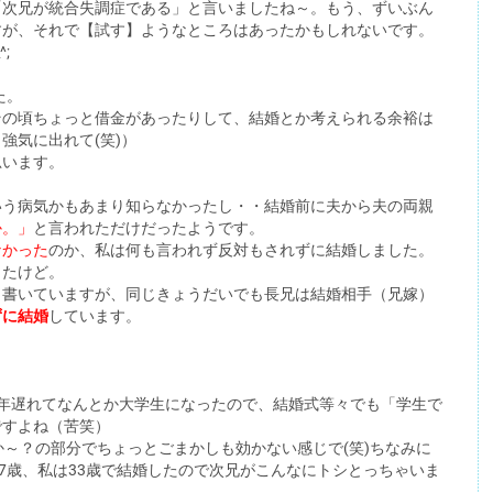
「次兄が統合失調症である」と言いましたね～。もう、ずいぶん
すが、それで【試す】ようなところはあったかもしれないです。
;
た。
その頃ちょっと借金があったりして、結婚とか考えられる余裕は
強気に出れて(笑)）
思います。
いう病気かもあまり知らなかったし・・結婚前に夫から夫の両親
か。」
と言われただけだったようです。
なかった
のか、私は何も言われず反対もされずに結婚しました。
したけど。
も書いていますが、同じきょうだいでも長兄は結婚相手（兄嫁）
ずに結婚
しています。
年遅れてなんとか大学生になったので、結婚式等々でも「学生で
ですよね（苦笑）
か～？の部分でちょっとごまかしも効かない感じで(笑)ちなみに
27歳、私は33歳で結婚したので次兄がこんなにトシとっちゃいま