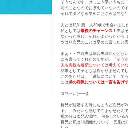
そうなんです。けっこう早いうちに
前のことなのでおぼえていないので
それでダメなら早めにおさらば的な^_^
夫とは私31歳、夫30歳で出会いまし
私としては
最後のチャーンス！
夫は
なかった感じ。それがよかったかも（
やはり次兄のことは早めに言ったと
まぁ・・当時夫は統合失調症がどう
にも言ってくれたのですが、
「そう
夫も両親も遺伝については考えてい
結果として子どもは授かりませんで
このあたりは、「遺伝について」で
には
弟の病気については一言も告げ
コワ～い(ーー;)
長兄が結婚する時にちょうど次兄が2
す。」みたいな感じでごまかせたん
私の時は次兄37歳で、何をしている
長兄と私は10歳離れていて、長兄は
した。